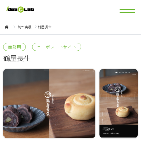
制作実績
鶴屋長生
商談用
コーポレートサイト
鶴屋長生