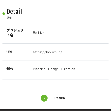
Detail
詳細
プロジェク
Be Live
ト名
URL
https://be-live.jp/
制作
Planning
Design
Direction
Return