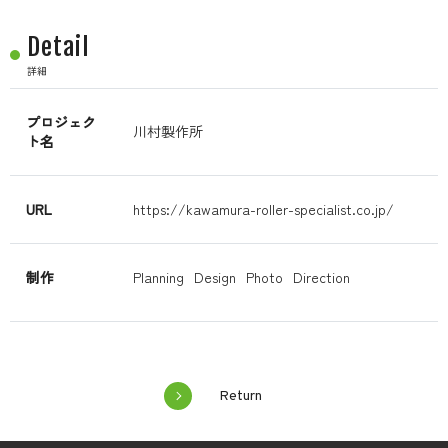
Detail
詳細
プロジェク
川村製作所
ト名
URL
https://kawamura-roller-specialist.co.jp/
制作
Planning
Design
Photo
Direction
Return