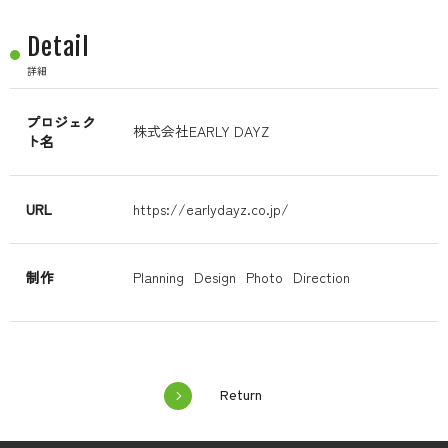
Detail
詳細
プロジェク
株式会社EARLY DAYZ
ト名
URL
https://earlydayz.co.jp/
制作
Planning
Design
Photo
Direction
Return