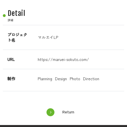
Detail
詳細
プロジェク
マルエイLP
ト名
URL
https://maruei-sokuto.com/
制作
Planning
Design
Photo
Direction
Return