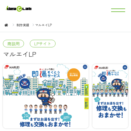
制作実績
マルエイLP
商談用
LPサイト
マルエイLP