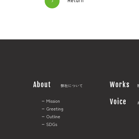
Return
About
Works
弊社について
Voice
Mission
Greeting
Outline
SDGs