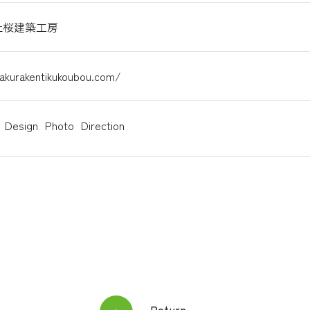
社桜建築工房
sakurakentikukoubou.com/
Design
Photo
Direction