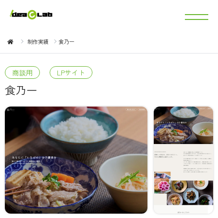
制作実績
食乃一
商談用
LPサイト
食乃一